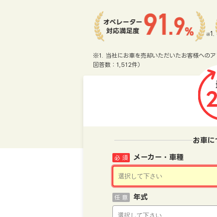
※1. 当社にお車を売却いただいたお客様へのア
回答数：1,512件）
お車に
メーカー・車種
必 須
年式
任 意