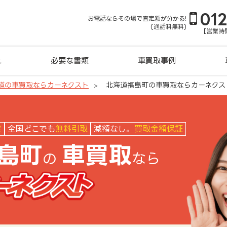
01
お電話ならその場で査定額が分かる!
(通話料無料)
【営業時間
れ
必要な書類
車買取事例
道の車買取ならカーネクスト
北海道福島町の車買取ならカーネクス
クスト
定
全国どこでも
無料引取
減額なし。
買取金額保証
島町
車買取
の
なら