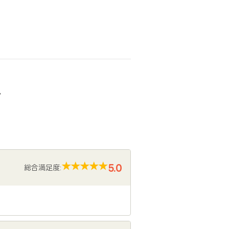
声
5.0
総合満足度: