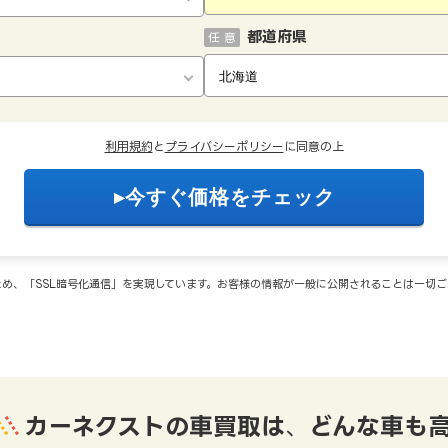
都道府県
任 意
利用規約
と
プライバシーポリシー
に同意の上
め、「SSL暗号化通信」を実現しています。お客様の情報が一般に公開されることは一切
カーネクストの車買取は
、
どんな車も