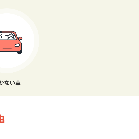
かない車
由
。