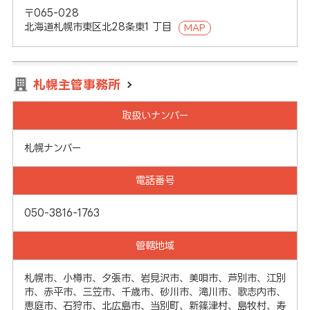
〒065-028
北海道札幌市東区北28条東1 丁目
MAP
札幌主管事務所
取扱いナンバー
札幌ナンバー
電話番号
050-3816-1763
管轄地域
札幌市、小樽市、夕張市、岩見沢市、美唄市、芦別市、江別
市、赤平市、三笠市、千歳市、砂川市、滝川市、歌志内市、
恵庭市、石狩市、北広島市、当別町、新篠津村、島牧村、寿