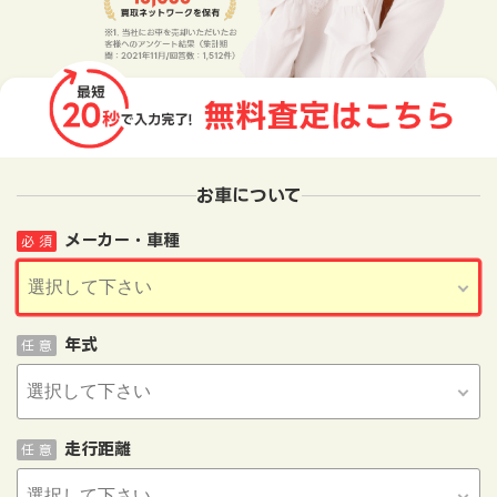
お車について
メーカー・車種
必 須
年式
任 意
走行距離
任 意