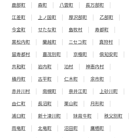
鹿部町
森町
八雲町
長万部町
江差町
上ノ国町
厚沢部町
乙部町
今金町
せたな町
島牧村
寿都町
黒松内町
蘭越町
ニセコ町
真狩村
留寿都村
喜茂別町
京極町
倶知安町
共和町
岩内町
泊村
神恵内村
積丹町
古平町
仁木町
余市町
赤井川村
南幌町
奈井江町
上砂川町
由仁町
長沼町
栗山町
月形町
浦臼町
新十津川町
妹背牛町
秩父別町
雨竜町
北竜町
沼田町
鷹栖町