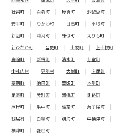
西興部村
雄武町
大空町
豊浦町
壮瞥町
白老町
厚真町
洞爺湖町
安平町
むかわ町
日高町
平取町
新冠町
浦河町
様似町
えりも町
新ひだか町
音更町
士幌町
上士幌町
鹿追町
新得町
清水町
芽室町
中札内村
更別村
大樹町
広尾町
幕別町
池田町
豊頃町
本別町
足寄町
陸別町
浦幌町
釧路町
厚岸町
浜中町
標茶町
弟子屈町
鶴居村
白糠町
別海町
中標津町
標津町
羅臼町