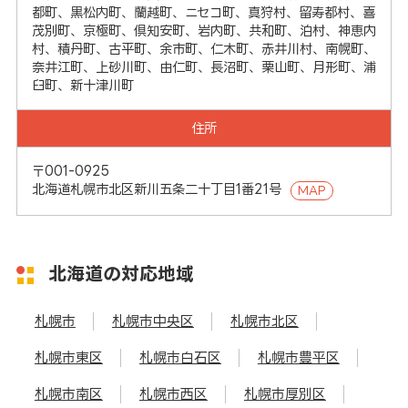
都町、黒松内町、蘭越町、ニセコ町、真狩村、留寿都村、喜
茂別町、京極町、倶知安町、岩内町、共和町、泊村、神恵内
村、積丹町、古平町、余市町、仁木町、赤井川村、南幌町、
奈井江町、上砂川町、由仁町、長沼町、栗山町、月形町、浦
臼町、新十津川町
住所
〒001-0925
北海道札幌市北区新川五条二十丁目1番21号
MAP
北海道の対応地域
札幌市
札幌市中央区
札幌市北区
札幌市東区
札幌市白石区
札幌市豊平区
札幌市南区
札幌市西区
札幌市厚別区