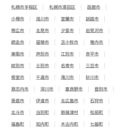
札幌市手稲区
札幌市清田区
函館市
小樽市
旭川市
室蘭市
釧路市
帯広市
北見市
夕張市
岩見沢市
網走市
留萌市
苫小牧市
稚内市
美唄市
芦別市
江別市
赤平市
紋別市
士別市
名寄市
三笠市
根室市
千歳市
滝川市
砂川市
歌志内市
深川市
富良野市
登別市
恵庭市
伊達市
北広島市
石狩市
北斗市
当別町
新篠津村
松前町
福島町
知内町
木古内町
七飯町