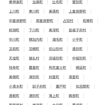
東神楽町
当麻町
比布町
愛別町
上川町
東川町
美瑛町
上富良野町
中富良野町
南富良野町
占冠村
和寒町
剣淵町
下川町
美深町
音威子府村
中川町
幌加内町
増毛町
小平町
苫前町
羽幌町
初山別村
遠別町
天塩町
猿払村
浜頓別町
中頓別町
枝幸町
豊富町
利尻富士町
幌延町
美幌町
津別町
斜里町
清里町
小清水町
訓子府町
置戸町
佐呂間町
遠軽町
湧別町
滝上町
興部町