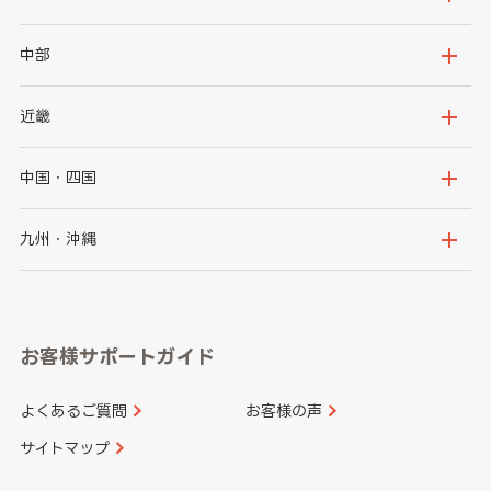
岩手県
宮城県
茨城県
栃木県
中部
秋田県
山形県
群馬県
埼玉県
新潟県
富山県
近畿
福島県
千葉県
東京都
石川県
福井県
大阪府
兵庫県
中国・四国
神奈川県
山梨県
長野県
京都府
滋賀県
鳥取県
島根県
九州・沖縄
岐阜県
静岡県
奈良県
三重県
岡山県
広島県
福岡県
佐賀県
愛知県
和歌山県
お客様サポートガイド
山口県
徳島県
長崎県
熊本県
よくあるご質問
お客様の声
香川県
愛媛県
大分県
宮崎県
サイトマップ
高知県
鹿児島県
沖縄県