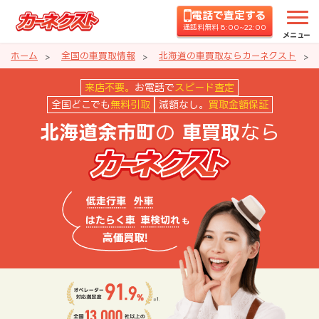
電話で査定する
通話料無料 8:00~22:00
メニュー
ホーム
全国の車買取情報
北海道の車買取ならカーネクスト
北海道余市町の車買取ならカーネ
来店不要。
お電話で
スピード査定
全国どこでも
無料引取
減額なし。
買取金額保証
の
なら
北海道余市町
車買取