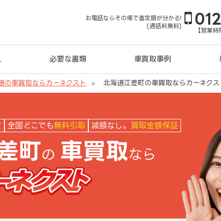
01
お電話ならその場で査定額が分かる!
(通話料無料)
【営業時間
れ
必要な書類
車買取事例
道の車買取ならカーネクスト
北海道江差町の車買取ならカーネクス
クスト
定
全国どこでも
無料引取
減額なし。
買取金額保証
差町
車買取
の
なら