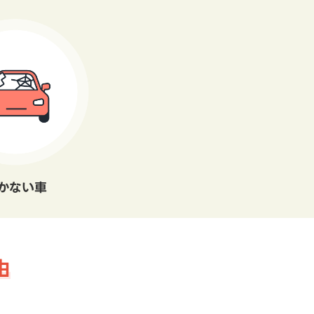
かない車
由
。