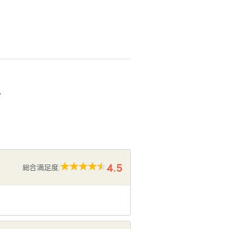
声
4.5
総合満足度: