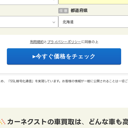
都道府県
任 意
利用規約
と
プライバシーポリシー
に同意の上
め、「SSL暗号化通信」を実現しています。お客様の情報が一般に公開されることは一切
カーネクストの車買取は
、
どんな車も