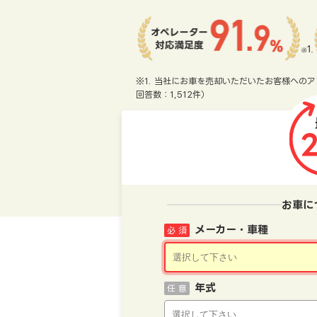
※1. 当社にお車を売却いただいたお客様へのア
回答数：1,512件）
お車に
メーカー・車種
必 須
年式
任 意