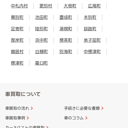
中札内村
更別村
大樹町
広尾町
幕別町
池田町
豊頃町
本別町
足寄町
陸別町
浦幌町
釧路町
厚岸町
浜中町
標茶町
弟子屈町
鶴居村
白糠町
別海町
中標津町
標津町
羅臼町
車買取について
車買取の流れ
手続きに必要な書類
車買取事例
車のコラム
カーネクストの車買取