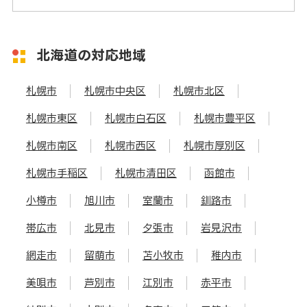
北海道の対応地域
札幌市
札幌市中央区
札幌市北区
札幌市東区
札幌市白石区
札幌市豊平区
札幌市南区
札幌市西区
札幌市厚別区
札幌市手稲区
札幌市清田区
函館市
小樽市
旭川市
室蘭市
釧路市
帯広市
北見市
夕張市
岩見沢市
網走市
留萌市
苫小牧市
稚内市
美唄市
芦別市
江別市
赤平市