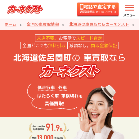
電話で査定する
通話料無料 8:00~22:00
メニュー
ホーム
全国の車買取情報
北海道の車買取ならカーネクスト
北海道佐呂間町の車買取ならカー
来店不要。
お電話で
スピード査定
全国どこでも
無料引取
減額なし。
買取金額保証
の
なら
北海道佐呂間町
車買取