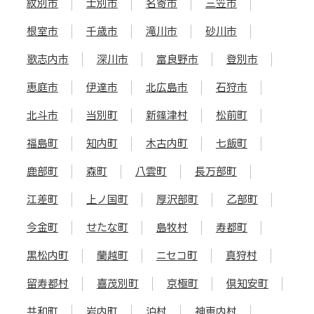
紋別市
士別市
名寄市
三笠市
根室市
千歳市
滝川市
砂川市
歌志内市
深川市
富良野市
登別市
恵庭市
伊達市
北広島市
石狩市
北斗市
当別町
新篠津村
松前町
福島町
知内町
木古内町
七飯町
鹿部町
森町
八雲町
長万部町
江差町
上ノ国町
厚沢部町
乙部町
今金町
せたな町
島牧村
寿都町
黒松内町
蘭越町
ニセコ町
真狩村
留寿都村
喜茂別町
京極町
倶知安町
共和町
岩内町
泊村
神恵内村