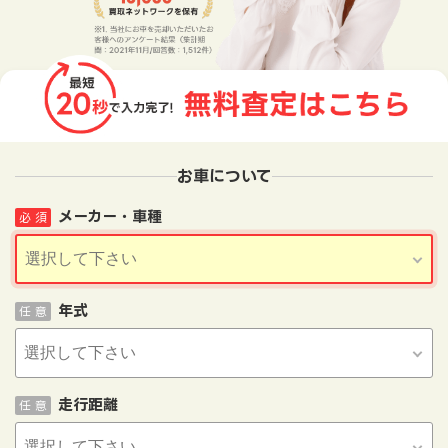
お車について
メーカー・車種
必 須
年式
任 意
走行距離
任 意