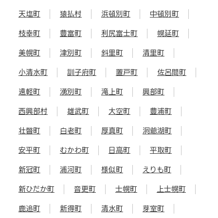
天塩町
猿払村
浜頓別町
中頓別町
枝幸町
豊富町
利尻富士町
幌延町
美幌町
津別町
斜里町
清里町
小清水町
訓子府町
置戸町
佐呂間町
遠軽町
湧別町
滝上町
興部町
西興部村
雄武町
大空町
豊浦町
壮瞥町
白老町
厚真町
洞爺湖町
安平町
むかわ町
日高町
平取町
新冠町
浦河町
様似町
えりも町
新ひだか町
音更町
士幌町
上士幌町
鹿追町
新得町
清水町
芽室町