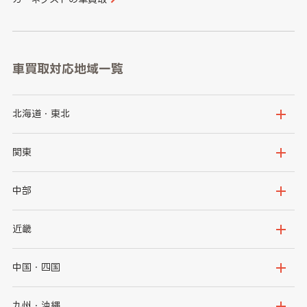
車買取対応地域一覧
北海道・東北
北海道
青森県
関東
岩手県
宮城県
茨城県
栃木県
中部
秋田県
山形県
群馬県
埼玉県
新潟県
富山県
近畿
福島県
千葉県
東京都
石川県
福井県
大阪府
兵庫県
中国・四国
神奈川県
山梨県
長野県
京都府
滋賀県
鳥取県
島根県
九州・沖縄