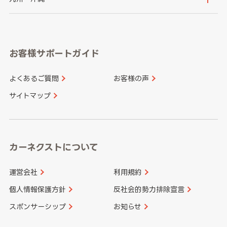
岐阜県
静岡県
奈良県
三重県
岡山県
広島県
福岡県
佐賀県
愛知県
和歌山県
お客様サポートガイド
山口県
徳島県
長崎県
熊本県
よくあるご質問
お客様の声
香川県
愛媛県
大分県
宮崎県
サイトマップ
高知県
鹿児島県
沖縄県
カーネクストについて
運営会社
利用規約
個人情報保護方針
反社会的勢力排除宣言
スポンサーシップ
お知らせ