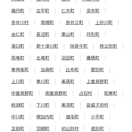
積丹町
古平町
仁木町
余市町
赤井川村
南幌町
奈井江町
上砂川町
由仁町
長沼町
栗山町
月形町
浦臼町
新十津川町
妹背牛町
秩父別町
雨竜町
北竜町
沼田町
鷹栖町
東神楽町
当麻町
比布町
愛別町
上川町
東川町
美瑛町
上富良野町
中富良野町
南富良野町
占冠村
和寒町
剣淵町
下川町
美深町
音威子府村
中川町
幌加内町
増毛町
小平町
苫前町
羽幌町
初山別村
遠別町