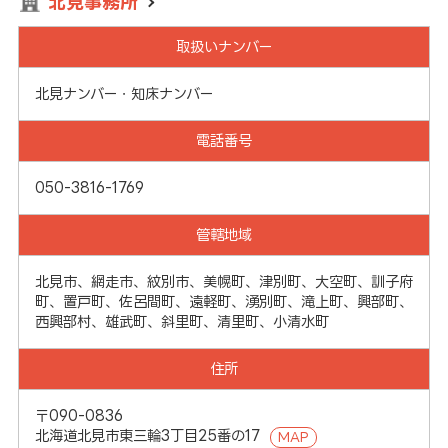
北見事務所
取扱いナンバー
北見ナンバー・知床ナンバー
電話番号
050-3816-1769
管轄地域
北見市、網走市、紋別市、美幌町、津別町、大空町、訓子府
町、置戸町、佐呂間町、遠軽町、湧別町、滝上町、興部町、
西興部村、雄武町、斜里町、清里町、小清水町
住所
〒090-0836
北海道北見市東三輪3丁目25番の17
MAP