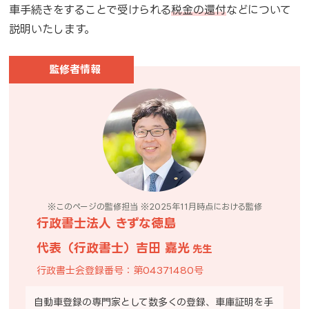
車手続きをすることで受けられる
税金の還付
などについて
説明いたします。
監修者情報
※このページの監修担当
※2025年11月時点に
おける監修
行政書士法人 きずな徳島
代表（行政書士）吉田 嘉光
先生
行政書士会登録番号：第04371480号
自動車登録の専門家として数多くの登録、車庫証明を手