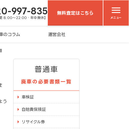
20-997-835
無料査定はこちら
 8:00～22:00・年中無休】
メニュー
車のコラム
運営会社
類
普通車
廃車の必要書類一覧
ま
車検証
よう
自賠責保険証
リサイクル券