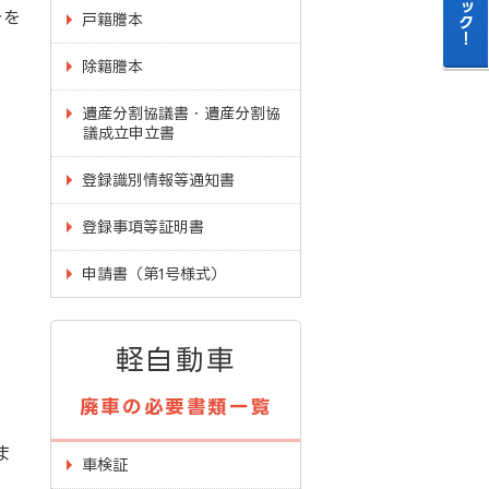
きを
戸籍謄本
除籍謄本
遺産分割協議書・遺産分割協
議成立申立書
登録識別情報等通知書
登録事項等証明書
申請書（第1号様式）
軽自動車
廃車の必要書類一覧
。
ま
車検証