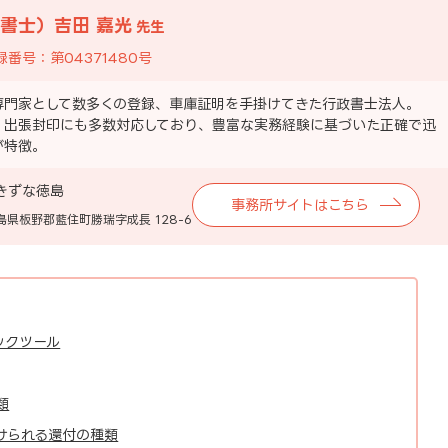
書士）吉田 嘉光
先生
番号：第04371480号
専門家として数多くの登録、車庫証明を手掛けてきた行政書士法人。
・出張封印にも多数対応しており、豊富な実務経験に基づいた正確で迅
が特徴。
きずな徳島
事務所サイトはこちら
 徳島県板野郡藍住町勝瑞字成長 128-6
ックツール
類
けられる還付の種類