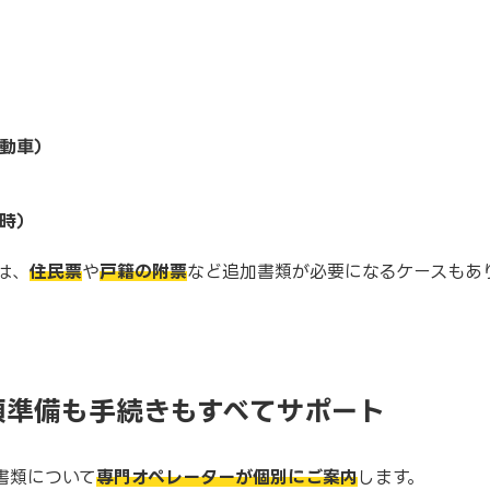
動車）
時）
は、
住民票
や
戸籍の附票
など追加書類が必要になるケースもあ
類準備も手続きもすべてサポート
書類について
専門オペレーターが個別にご案内
します。