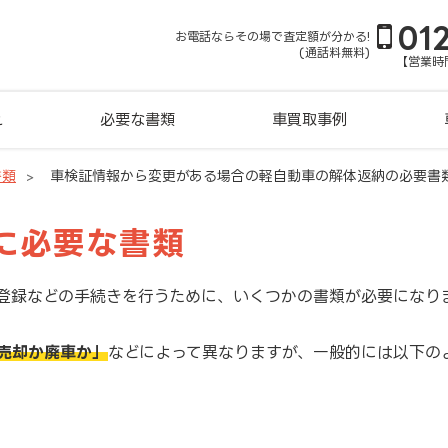
01
お電話ならその場で査定額が分かる!
(通話料無料)
【営業時間
れ
必要な書類
車買取事例
書類
車検証情報から変更がある場合の軽自動車の解体返納の必要書
に必要な書類
登録などの手続きを行うために、いくつかの書類が必要になり
売却か廃車か」
などによって異なりますが、一般的には以下の