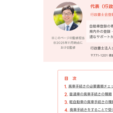
代表（行政
行政書士会登録
自動車登録の
県内外の登録
速なサポート
※このページの監修担当
※2025年11月時点に
おける監修
行政書士法人
〒771-1201
目次
廃車手続きの必要書類チェ
普通車の廃車手続きの種類
軽自動車の廃車手続きの種
廃車手続きをすることで受