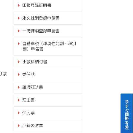
印鑑登録証明書
永久抹消登録申請書
一時抹消登録申請書
自動車税（環境性能割・種別
割）申告書
手数料納付書
りま
委任状
譲渡証明書
理由書
今すぐ価格をチェック！
住民票
戸籍の附票