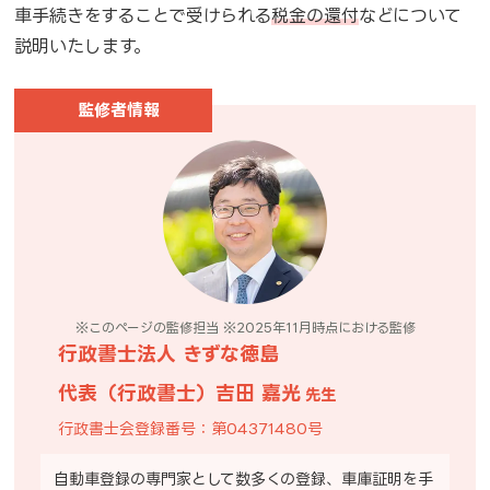
車手続きをすることで受けられる
税金の還付
などについて
説明いたします。
監修者情報
※このページの監修担当
※2025年11月時点に
おける監修
行政書士法人 きずな徳島
代表（行政書士）吉田 嘉光
先生
行政書士会登録番号：第04371480号
自動車登録の専門家として数多くの登録、車庫証明を手